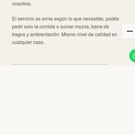
nosotros.
03
06
El servicio se arma según lo que necesitás: podés
pedir solo la comida o sumar mozos, barra de
05
tragos y ambientación. Mismo nivel de calidad en
04
cualquier caso.
CONSULTAR DISPONIBILIDAD
DEL PRIMER MENSAJE AL ÚLTIMO PLATO