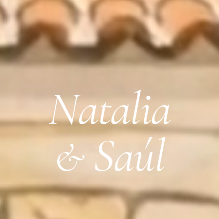
Natalia
Saúl
&